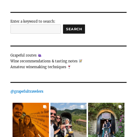
gezilerimiz sürprizlerle dolmaya başladı. Hi
yerlerde karşımıza çıkan şaraphaneler, tarihi ve do
şarabın birleştirici yanı bizi her geçen gün 
edindiğimiz tecrübeleri ve karşılaştığımız sürp
paylaşmak istedik. Şarabın doğduğu toprak
anlamak, yaşamak ve yaşatmak için yola çıkıyoruz.
Gülfiye & Özgür
Enter a keyword to search:
SEARCH