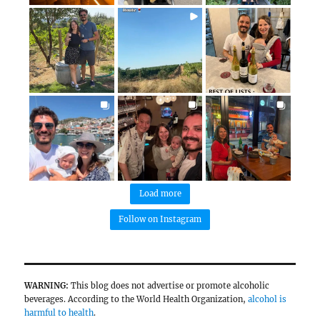
Grapeful routes
Wine recommendations & tasting notes
Amateur winemaking techniques
@grapefultravelers